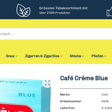
Grösstes Tabaksortiment mit
über 2’000 Produkten
Snus
Zigarren & Zigarillos
Shisha
Pfeifen
Café Crème Blue
Marke:
Café
Artikelnummer:
4416
Lieferfrist:
2-3 Arb